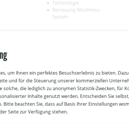
Technologie
Betreuung Windmess-
System
mehr über mich
ung
s, um Ihnen ein perfektes Besuchserlebnis zu bieten. Dazu 
n
aufgewachsen
und im
Yachtclub Breitenbrunn
seglerisch groß
Seite und für die Steuerung unserer kommerziellen Untern
nden in Österreich bekannt. Gemeinsam mit
Matthias Schmi
e solche, die lediglich zu anonymen Statistik-Zwecken, für 
pielen 2008 in
Peking
, 2012 in
London
und 2016 in
Rio
im 470
sonalisierter Inhalte genutzt werden. Entscheiden Sie selbs
chmid
überhaupt erst dazu gebracht, olympisch zu segeln. Do
. Bitte beachten Sie, dass auf Basis Ihrer Einstellungen wo
13 waren die beiden nach ihren Erfolgen bei den
North Amer
 der Seite zur Verfügung stehen.
ld Cup Series
in
Miami
sogar 2. der Weltrangliste! Mit dem Vi
iden noch eins drauf.