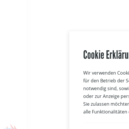
Cookie Erklär
Wir verwenden Cookie
Florian,
in Wie
für den Betrieb der 
meisten Segel
notwendig sind, sowi
Olympischen S
oder zur Anzeige per
hat
Matthias S
Sie zulassen möchten
Geschichte. 20
alle Funktionalitäten
der
Sailing Wor
setzten die be