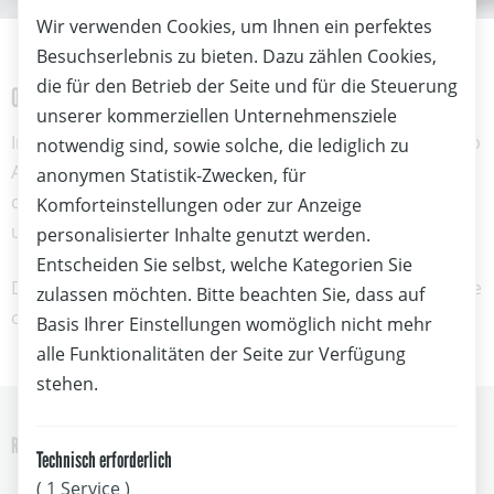
Wir verwenden Cookies, um Ihnen ein perfektes
Besuchserlebnis zu bieten. Dazu zählen Cookies,
die für den Betrieb der Seite und für die Steuerung
OeSV-Digital löst PC-gebundene Regattasoftware ab
unserer kommerziellen Unternehmensziele
Im Clubportal von
können Clubs ab
digital.segelverband.at
notwendig sind, sowie solche, die lediglich zu
April 2024 Meldungen verwalten, Registrierungen
anonymen Statistik-Zwecken, für
durchführen und Regattaauswertungen für Yardstick
Komforteinstellungen oder zur Anzeige
und LowPoint Punktesystem durchführen.
personalisierter Inhalte genutzt werden.
Entscheiden Sie selbst, welche Kategorien Sie
Damit werden lokal installierte Regattasoftware-Systeme
zulassen möchten. Bitte beachten Sie, dass auf
obsolet.
Basis Ihrer Einstellungen womöglich nicht mehr
alle Funktionalitäten der Seite zur Verfügung
stehen.
Regattabezogene Funktionen in OeSV-Digital
Technisch erforderlich
Anlegen
von Regatten, Trainings und
( 1 Service )