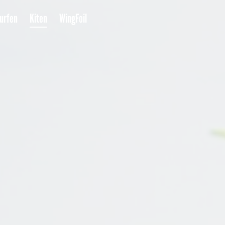
urfen
Kiten
WingFoil