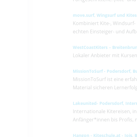
move.surf, Wingsurf und Kite
Kombiniert Kite-, Windsurf
echten Einsteiger- und Au
WestCoastKiters
–
Breitenbru
Lokaler Anbieter mit Kursen
MissionToSurf - Podersdorf, 
MissionToSurf ist eine erf
Material sicheren Lernerfo
Lakeunited- Podersdorf, Inter
Internationale Kitereisen, 
Anfänger*innen bis Profis,
Hangon - Kiteschule.at - Jois,