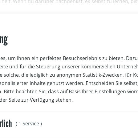
iheit. Wenn du darüber nachdenkst, es selbst zu lernen, bist
lbststudium?
ung
r mit Naturgewalten – Wind, Wetter, Wasser. Deshalb ist es
vermittelt dir:
s, um Ihnen ein perfektes Besuchserlebnis zu bieten. Dazu 
 mit Kite & Board
it am Wasser
Seite und für die Steuerung unserer kommerziellen Untern
nde
e solche, die lediglich zu anonymen Statistik-Zwecken, für 
en Ausrüstung
sonalisierter Inhalte genutzt werden. Entscheiden Sie selbs
. Bitte beachten Sie, dass auf Basis Ihrer Einstellungen wo
ur ineffektiv – es kann gefährlich sein. Mit Erfah­rung von An
 der Seite zur Verfügung stehen.
er.
rlich
( 1 Service )
 Ausbildungsanbieter in Österreich