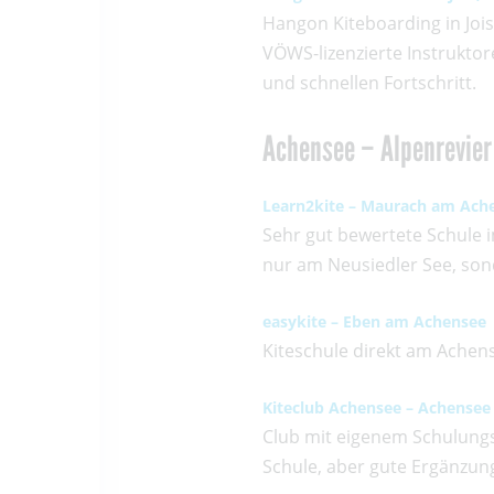
Hangon Kiteboarding in Jois
VÖWS-lizenzierte Instrukto
und schnellen Fortschritt.
Achensee – Alpenrevie
Learn2kite
–
Maurach am Ach
Sehr gut bewertete Schule 
nur am Neusiedler See, sond
easykite
–
Eben am Achensee
Kiteschule direkt am Achens
Kiteclub Achensee
–
Achensee 
Club mit eigenem Schulung
Schule, aber gute Ergänzun