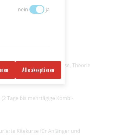
Google Tag Manager
nein
ja
bot (2-, 3- oder 5-Tage-Kurse, Theorie
ehnen
Alle akzeptieren
 (2 Tage bis mehrtägige Kombi-
rierte Kitekurse für Anfänger und