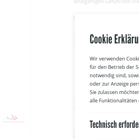
einzigartigen Gefühl von Fre
Warum Schule statt Se
Cookie Erklär
Beim Kitesurfen arbeiten wi
Eine qualifizierte Kiteschule 
Wir verwenden Cookie
Sicherheit im Umgang
Regeln und Sicherhe
für den Betrieb der 
Wind- und Wetterku
notwendig sind, sowi
Auswahl der passend
oder zur Anzeige per
Sie zulassen möchten
Allein zu lernen ist nicht n
alle Funktionalitäten
und bleibst sicher am Wass
Technisch erforde
Kitesurf-Schulen &