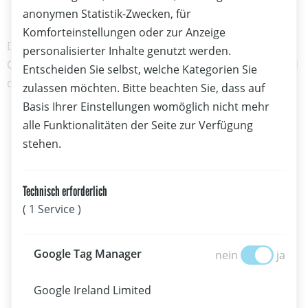
anonymen Statistik-Zwecken, für
Komforteinstellungen oder zur Anzeige
Der OeSV veranstaltet jeden Sommer die Water Sports
personalisierter Inhalte genutzt werden.
Challenge, gefördert von ASVÖ, ASKÖ, SPORTUNION und
Entscheiden Sie selbst, welche Kategorien Sie
der Bundes-Sport GmbH.
zulassen möchten. Bitte beachten Sie, dass auf
Basis Ihrer Einstellungen womöglich nicht mehr
alle Funktionalitäten der Seite zur Verfügung
stehen.
Technisch erforderlich
( 1 Service )
Google Tag Manage
Google Tag Manager
nein
ja
Google Ireland Limited