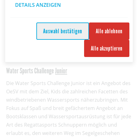
DETAILS ANZEIGEN
Auswahl bestätigen
Alle ablehnen
Alle akzeptieren
Water Sports Challenge
Junior
Die Water Sports Challenge Junior ist ein Angebot des
OeSV mit dem Ziel, Kids die zahlreichen Facetten des
windbetriebenen Wassersports näherzubringen. Mit
Fokus auf Spaß und breit gefächertem Angebot an
Bootsklassen und Wassersportausrüstung ist für jede
Art des Regattasports Schnuppern möglich und
erlaubt es, den weiteren Weg im Segelgeschehen