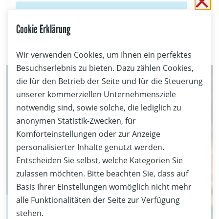
Sc
Sichere dir jetzt 10% Rabatt im Online Shop
Cookie Erklärung
Rabattcode nach
Login
ersichtlich.
Wir verwenden Cookies, um Ihnen ein perfektes
Besuchserlebnis zu bieten. Dazu zählen Cookies,
10% Rabatt
die für den Betrieb der Seite und für die Steuerung
unserer kommerziellen Unternehmensziele
notwendig sind, sowie solche, die lediglich zu
anonymen Statistik-Zwecken, für
Komforteinstellungen oder zur Anzeige
personalisierter Inhalte genutzt werden.
Entscheiden Sie selbst, welche Kategorien Sie
zulassen möchten. Bitte beachten Sie, dass auf
Basis Ihrer Einstellungen womöglich nicht mehr
alle Funktionalitäten der Seite zur Verfügung
stehen.