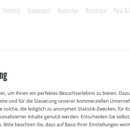
Yardstick
Frauensport
Bundesliga
Matchrace
Para- & 
nd
ung
ine Ehrung zu PR-Zwecken für das schnellste Fahrgastschiff 
ew York. Inzwischen im Yachtsport die Bezeichnung für ein
s, um Ihnen ein perfektes Besuchserlebnis zu bieten. Dazu 
iff ermittelt werden soll, zum Beispiel das Blaue Band vom 
Seite und für die Steuerung unserer kommerziellen Untern
schichte des Blauen Bandes auf Wikipedia >>
e solche, die lediglich zu anonymen Statistik-Zwecken, für 
sonalisierter Inhalte genutzt werden. Entscheiden Sie selbs
 wird auf zahlreichen Seen ein “Blaues Band” ausgesegelt.
. Bitte beachten Sie, dass auf Basis Ihrer Einstellungen wo