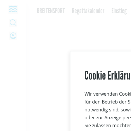
Open navigation
BREITENSPORT
Regattakalender
Einstieg
Open Search
Open Login
Blaues Ba
Cookie Erklär
Ursprünglich e
Route Europa-N
Wir verwenden Cookie
schnellste Sch
für den Betrieb der 
Details zur Ge
notwendig sind, sowi
oder zur Anzeige per
In Österreich
Sie zulassen möchten