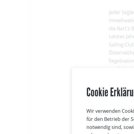
Jeder Segle
imweltweit
die Bart's 
Letztes Ja
Sailing Clu
Österreich
Segelnatio
zur Teilna
Cookie Erklär
Für dieses
werden. Dam
Wir verwenden Cookie
unterstütz
für den Betrieb der 
CharityEve
notwendig sind, sowi
Region für