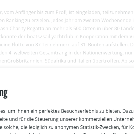
r, vom Anfänger bis zum Profi, ist eingeladen, teilzunehmen
en Ranking zu erzielen. Jedes Jahr am zweiten Wochenende 
Bash Charity Regatta an mehr als 500 Orten in über 80 Länder
hrkonnte der boats2sail-yachtclub in Kooperation mit dem V
beine Flotte von 87 Teilnehmern auf 31. Booten aufstellen. D
den 4. weltweiten Gesamtrang in der Nationenwertung, nur
nenGroßbritannien, Südafrika und ltalien übertroffen. Ab so
hme unter www.boats2sail.com/yachtclub möglich.
ung
 Jahr konnte erneut die Unterstützung vom Burgenländische
it steht eine perfekte Infrastruktur für die Veranstaltung 
s, um Ihnen ein perfektes Besuchserlebnis zu bieten. Dazu 
en die Unternehmen Golserbier, FamilyPark sowie Markus W
Seite und für die Steuerung unserer kommerziellen Untern
nt mit Spenden. Die Ruster Yachtclubs möchten verstärkt di
e solche, die lediglich zu anonymen Statistik-Zwecken, für 
 das Segeln begeistern. Gemäß der Andrew Simpson Founda