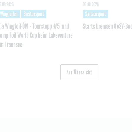
6.08.2026
06.08.2026
Wingfoilen
Breitensport
Spitzensport
ia Wingfoil-ÖM - Tourstopp #5 und
Starts bremsen OeSV-Bo
ump Foil World Cup beim Lakeventure
m Traunsee
Zur Übersicht