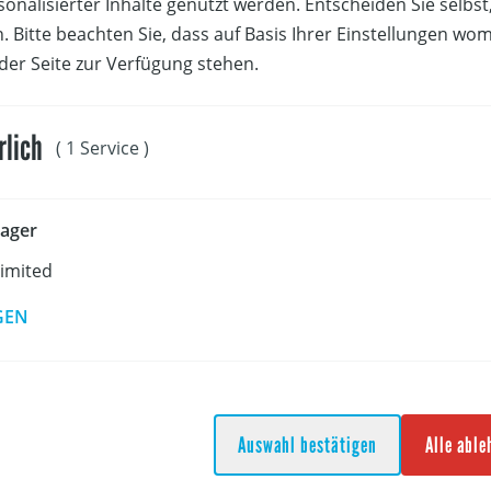
sonalisierter Inhalte genutzt werden. Entscheiden Sie selbs
rem Projekte mit den lokalen Schulen umgesetzt (z.B. „Ruste
. Bitte beachten Sie, dass auf Basis Ihrer Einstellungen wo
019).
 der Seite zur Verfügung stehen.
rlich
( 1 Service )
 ist das jährliche Flaggschiff der ASF und erinnert an den 
illengewinner Andrew 'Bart' Simpson, der es sich zum Ziel g
nd ihnen zu helfen, ihre Ziele zu erreichen. Im Fokus der 
ager
m Rahmen von weltweit lokalen Projekten.
Limited
GEN
.-15. September 2019
sort: Burgenländischer Yachtclub
Auswahl bestätigen
Alle abl
r: boats2sail yachtclub und Vienna lnternational Sailing Clu