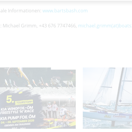
nale Informationen:
www.bartsbash.com
: Michael Grimm, +43 676 7747466,
michael.grimm(at)boats