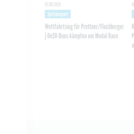
07.08.2026
0
Spitzensport
Wettfahrtsieg für Prettner/Flachberger
K
| OeSV-Duos kämpfen um Medal Race
P
a