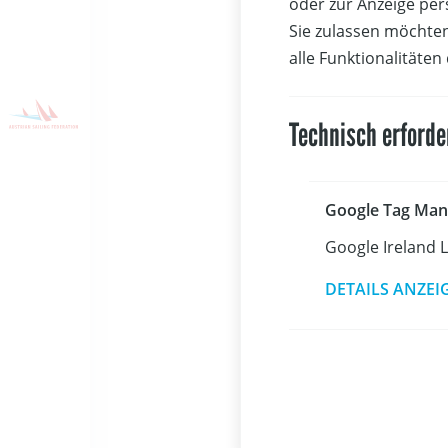
oder zur Anzeige per
unter ande
Sie zulassen möchten
24.-26.06.2
alle Funktionalitäten
Technisch erforde
Bart's Bash
Silbermeda
ermutigen u
Google Tag Man
Menschen i
Google Ireland 
DETAILS ANZEI
Termin: 14
Austragung
Veranstalte