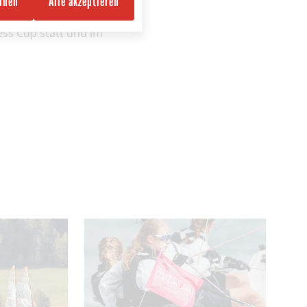
ehnen
Alle akzeptieren
st bereits ausgebucht,
ness Cup statt und im