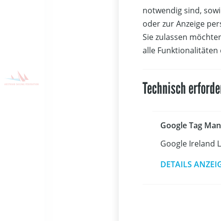
nur der ve
notwendig sind, sowi
den besteh
oder zur Anzeige per
Österreich
Sie zulassen möchten
alle Funktionalitäten
Technisch erforde
Viel Neues 
Yachten der
Cruiser Li
Google Tag Man
mehr Ausst
mit Baujah
Google Ireland 
limitierten
DETAILS ANZEI
Düsseldorf
präsentier
und Founta
Im Regattab