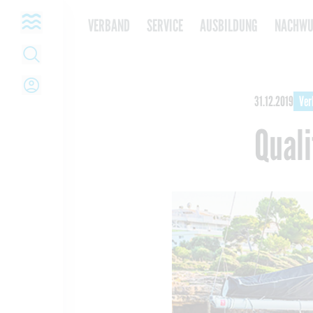
Open navigation
VERBAND
SERVICE
AUSBILDUNG
NACHWU
Open Search
Open Login
31.12.2019
Ver
Quali