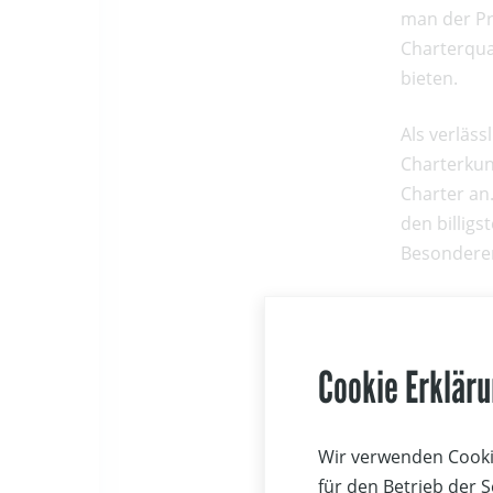
man der Pr
Charterqua
bieten.
Als verläss
Charterkun
Charter an
den billig
Besondere
Mit vielen
Cookie Erklär
und so eini
Kroatienspe
inkludiert 
Wir verwenden Cookie
Partner Ba
für den Betrieb der 