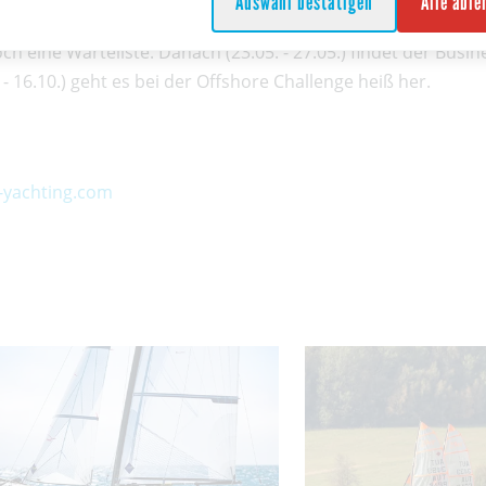
Auswahl bestätigen
Alle abl
 KORNATI CUP sein 20jähriges Jubiläum. Die Veranstaltung i
och eine Warteliste. Danach (23.05. - 27.05.) findet der Busi
 - 16.10.) geht es bei der Offshore Challenge heiß her.
-yachting.com