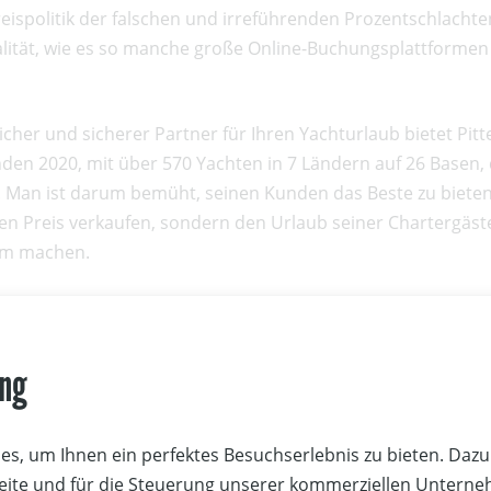
eispolitik der falschen und irreführenden Prozentschlachte
lität, wie es so manche große Online-Buchungsplattformen b
licher und sicherer Partner für Ihren Yachturlaub bietet Pitt
den 2020, mit über 570 Yachten in 7 Ländern auf 26 Basen, 
. Man ist darum bemüht, seinen Kunden das Beste zu biete
sten Preis verkaufen, sondern den Urlaub seiner Chartergäst
m machen.
 neuen Destinationen und zahlreichen interessanten Yachtm
ung
gem mehr startet man daher mit viel Elan in die neue Saison
zialist bekannt, gibt es in Kroatien mit 15 Basen das größt
auch wieder zwei neue Basen. Eine Pitter Basis in Vodice un
s, um Ihnen ein perfektes Besuchserlebnis zu bieten. Dazu 
sis in Pomer im beliebten Segelrevier des Kvarner Golfes. D
Seite und für die Steuerung unserer kommerziellen Untern