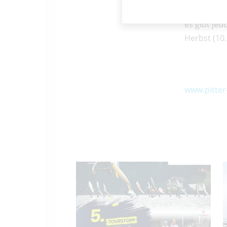
der PITTER
es gibt jed
Herbst (10.
www.pitter