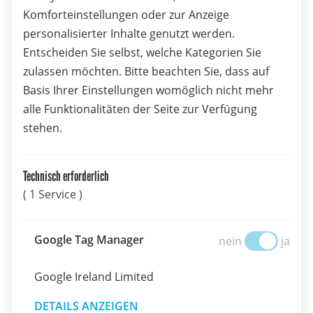
Spitzensport
Komforteinstellungen oder zur Anzeige
personalisierter Inhalte genutzt werden.
Farese/Zöchling und Prettner/Flachberger schaffen Sprung
Entscheiden Sie selbst, welche Kategorien Sie
in die Medal Races
zulassen möchten. Bitte beachten Sie, dass auf
Basis Ihrer Einstellungen womöglich nicht mehr
alle Funktionalitäten der Seite zur Verfügung
stehen.
Technisch erforderlich
( 1 Service )
Google Tag Manage
Google Tag Manager
nein
ja
Google Ireland Limited
DETAILS ANZEIGEN