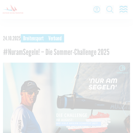
O
Open Lo
Open
24.10.2025
Breitensport
Verband
#NuramSegeln! – Die Sommer-Challenge 2025