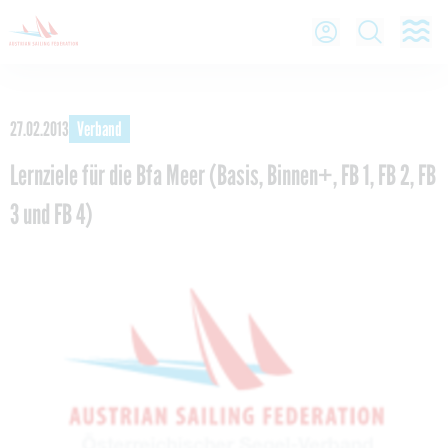
O
Open Lo
Open
27.02.2013
Verband
Lernziele für die Bfa Meer (Basis, Binnen+, FB 1, FB 2, FB
3 und FB 4)