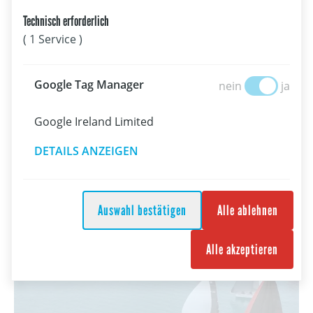
Technisch erforderlich
08.08.2026
( 1 Service )
Spitzensport
Farese/Zöchling und Prettner/Flachberger schaffen Sprung
Google Tag Manage
Google Tag Manager
nein
ja
in die Medal Races
Google Ireland Limited
DETAILS ANZEIGEN
Auswahl bestätigen
Alle ablehnen
Alle akzeptieren