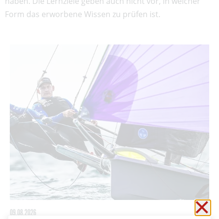
haben. Die Lernziele geben auch nicht vor, in welcher
Form das erworbene Wissen zu prüfen ist.
Sc
09.08.2026