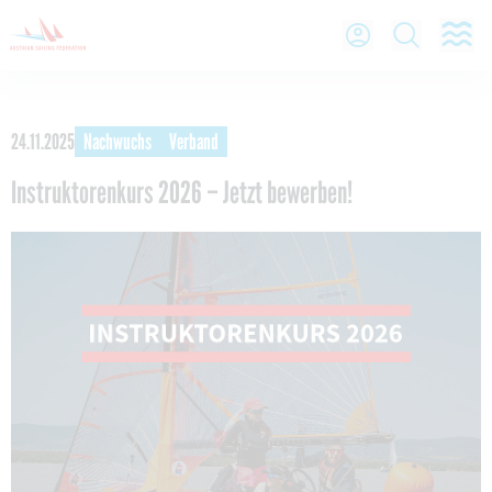
O
Open Lo
Open
24.11.2025
Nachwuchs
Verband
Instruktorenkurs 2026 – Jetzt bewerben!