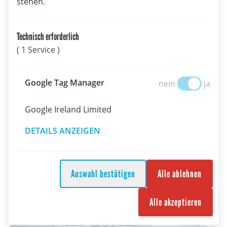
stehen.
Technisch erforderlich
09.08.2026
( 1 Service )
Spitzensport
Prettner/Flachberger und Farese/Zöchling beenden Olympia-
Google Tag Manage
Google Tag Manager
nein
ja
Test auf Rang acht
Google Ireland Limited
DETAILS ANZEIGEN
Auswahl bestätigen
Alle ablehnen
Alle akzeptieren