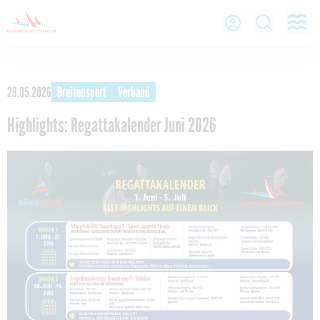
O
Open Lo
Open
29.05.2026
Breitensport
Verband
Highlights: Regattakalender Juni 2026