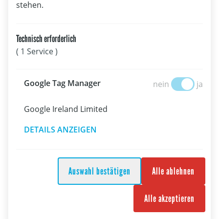
stehen.
Technisch erforderlich
06.08.2026
( 1 Service )
Wingfoilen
Breitensport
Kia Wingfoil-ÖM - Tourstopp #5 und Pump Foil World Cup
Google Tag Manage
Google Tag Manager
nein
ja
beim Lakeventure am Traunsee
Google Ireland Limited
DETAILS ANZEIGEN
Auswahl bestätigen
Alle ablehnen
Alle akzeptieren