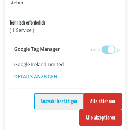
stehen.
Technisch erforderlich
09.08.2026
( 1 Service )
Spitzensport
Prettner/Flachberger und Farese/Zöchling beenden Olympia-
Google Tag Manage
Google Tag Manager
nein
ja
Test auf Rang acht
Google Ireland Limited
DETAILS ANZEIGEN
Auswahl bestätigen
Alle ablehnen
Alle akzeptieren