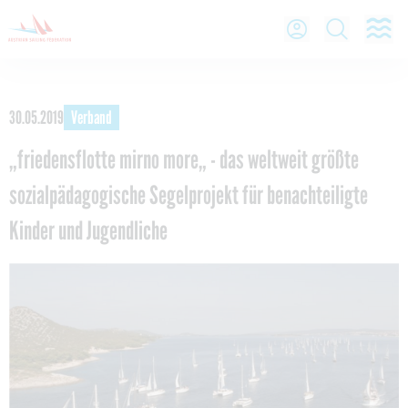
O
Open Lo
Open
30.05.2019
Verband
„friedensflotte mirno more„ - das weltweit größte
sozialpädagogische Segelprojekt für benachteiligte
Kinder und Jugendliche