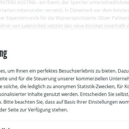
WATERS AUSTRIA - ein Event, der Sportler unterschiedlichst
tarten miteinander vernetzt. In Dänemark vor dem kniste
ner Expertenrunde für die Wassersportszene. Oliver Palmers
ührer von LakeUnited setzten das neue Konzept innerhalb 
 mit dem OeSV um.
, Wassersportler aus den verschiedensten Bereiche - Segeln, Kit
ung
n Austausch zueinander zu bringen. Bei der ersten Veransta
 Waters Austria" im Bundesleistungszentrum für Segeln in N
s, um Ihnen ein perfektes Besuchserlebnis zu bieten. Dazu 
ben Expertinnen und Experten der Wassersportszene am ve
Seite und für die Steuerung unserer kommerziellen Untern
 für abwechslungsreiches Programm. Lorena Abicht steue
e solche, die lediglich zu anonymen Statistik-Zwecken, für 
n Einblick in die Welt des 49er FX-Segelns und die Olympia
sonalisierter Inhalte genutzt werden. Entscheiden Sie selbs
n Beitrag bei. Karl-Heinz Kristen ging in einem auf Sportve
. Bitte beachten Sie, dass auf Basis Ihrer Einstellungen wo
sverhütung auch auf den Jugendsegelsport ein, womit er b
 der Seite zur Verfügung stehen.
e sämtlicher Wassersportler abgriff. Über 80 Interessierte
der Wassersportszene an. "Innerhalb kurzer Zeit schaffen w
 aus Deutschland und der Schweiz für die Veranstaltung 