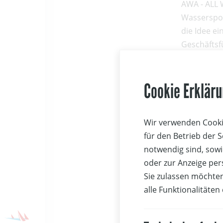
AWA - ALL 
Wasserspor
die Idee ei
Geschäftsf
gemeinsam
Ziel ist es
Cookie Erklär
einen rege
"AWA - All
Wir verwenden Cookie
gleich sie
für den Betrieb der 
Wochenende
notwendig sind, sowi
emotionale
oder zur Anzeige per
wesentliche
Sie zulassen möchten
Verletzung
alle Funktionalitäten
Bedürfniss
Angebot in 
Teilnehmer