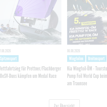
7.08.2026
06.08.2026
Spitzensport
Wingfoilen
Breitensport
ettfahrtsieg für Prettner/Flachberger
Kia Wingfoil-ÖM - Tours
 OeSV-Duos kämpfen um Medal Race
Pump Foil World Cup bei
am Traunsee
Zur Übersicht