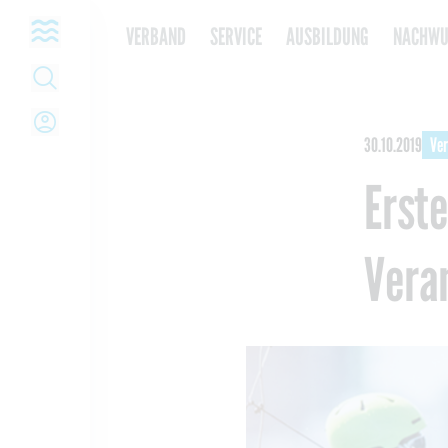
Open navigation
VERBAND
SERVICE
AUSBILDUNG
NACHWU
Open Search
Open Login
30.10.2019
Ve
Erste
Vera