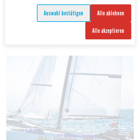
06.08.2026
Auswahl bestätigen
Alle ablehnen
Wingfoilen
Breitensport
Kia Wingfoil-ÖM - Tourstopp #5 und Pump Foil World Cup
Alle akzeptieren
beim Lakeventure am Traunsee