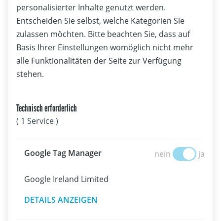
Spitzensport
personalisierter Inhalte genutzt werden.
Wettfahrtsieg für Prettner/Flachberger | OeSV-Duos kämpfen
Entscheiden Sie selbst, welche Kategorien Sie
zulassen möchten. Bitte beachten Sie, dass auf
um Medal Race
Basis Ihrer Einstellungen womöglich nicht mehr
alle Funktionalitäten der Seite zur Verfügung
stehen.
Technisch erforderlich
( 1 Service )
Google Tag Manage
Google Tag Manager
nein
ja
Google Ireland Limited
DETAILS ANZEIGEN