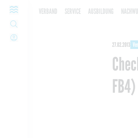
Open navigation
VERBAND
SERVICE
AUSBILDUNG
NACHWU
Open Search
Open Login
27.02.2013
Ve
Check
FB4)