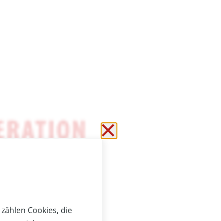
Schließen ohne zu s
zählen Cookies, die