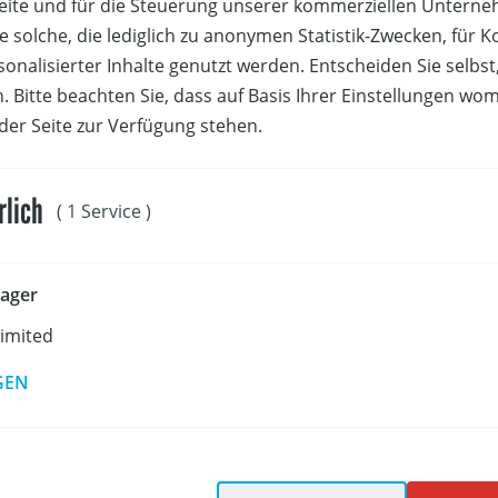
Seite und für die Steuerung unserer kommerziellen Untern
stebeinhaltet all jene Aufgaben und Übungen, die der Kandid
e solche, die lediglich zu anonymen Statistik-Zwecken, für 
ng können muss. Es werden bei der Prüfung keine andere
sonalisierter Inhalte genutzt werden. Entscheiden Sie selbs
eprüft, aber jene Positionen in der Liste müssen von jedem
. Bitte beachten Sie, dass auf Basis Ihrer Einstellungen wo
/-in positiv erfüllt werden. Die Anzahl der Versuche bei de
 der Seite zur Verfügung stehen.
. den Manövern unter Segel richtet sich nach den herrsch
rsuchsanzahl in der Liste ist auf „normale“ Bedingungen (W
et. Bei davon abweichenden Konditionen wird die Prüfungs
rlich
( 1 Service )
nd berücksichtigen.
ager
Limited
GEN