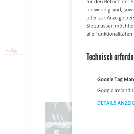
für den Betrieb der 
Die Checkli
notwendig sind, sowi
Segelprüfu
oder zur Anzeige per
Aufgaben g
Sie zulassen möchten
Kandidaten
alle Funktionalitäten
Motor, bzw
maximale Ve
ausgericht
Technisch erforde
entspreche
Google Tag Man
Google Ireland 
DETAILS ANZEI