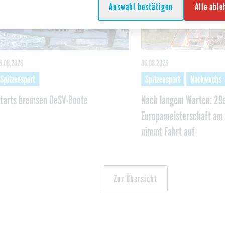
Auswahl bestätigen
Alle abl
6.08.2026
06.08.2026
Spitzensport
Spitzensport
Nachwuchs
tarts bremsen OeSV-Boote
Nach langem Warten: 29e
Europameisterschaft am 
nimmt Fahrt auf
Zur Übersicht