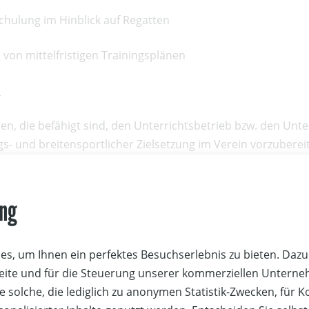
Schulung im Hinblick auf Regatten
g von mittelfristigen Trainingsplänen
:
en, die befähigt sind, den Unterrichtsbetrieb bzw. den Unte
gs- und breitensportlicher Zielsetzung im Verein vorzubereit
saufbau:
ung
ung wird in 4 Modulen durchgeführt, in denen allgemeine un
 Praxis unterrichtet werden. Unterrichtszeit ist täglich von 
i allen Unterrichtseinheiten Anwesenheitspflicht.
s, um Ihnen ein perfektes Besuchserlebnis zu bieten. Dazu 
Seite und für die Steuerung unserer kommerziellen Untern
stermine:
e solche, die lediglich zu anonymen Statistik-Zwecken, für 