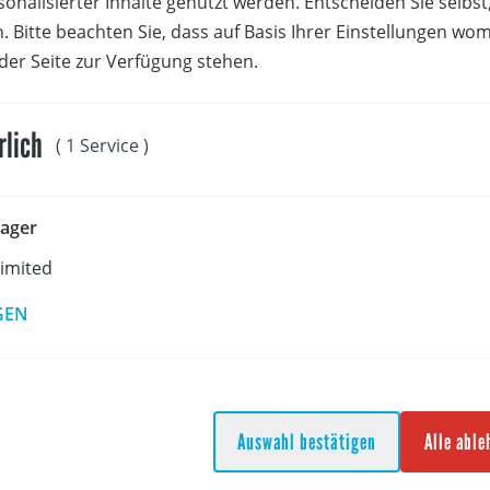
sonalisierter Inhalte genutzt werden. Entscheiden Sie selbs
üfung im Modul I (Theorie = Wettfahrtregeln Segeln Teil 1-
. Bitte beachten Sie, dass auf Basis Ihrer Einstellungen wo
egelpraxis)
 der Seite zur Verfügung stehen.
.02.2021 BSFZ Schloss Schielleiten
rlich
( 1 Service )
5.04.2021 BLZ Neusiedlersee
06.06.2021 BLZ Neusiedlersee
ager
Limited
2.09.2021 BLZ Neusiedlersee
GEN
rüfung im Rahmen des IV. Moduls.
hluss:
Auswahl bestätigen
Alle abl