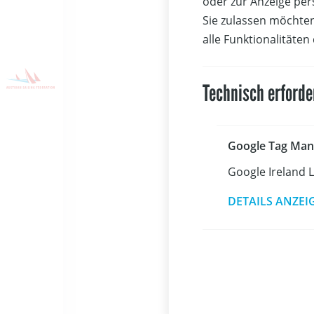
oder zur Anzeige per
Eignungspr
Sie zulassen möchten
Modul II (S
alle Funktionalitäten
I. 21. – 27
Technisch erforde
II. 23. – 2
III. 04. – 
Google Tag Man
Google Ireland 
IV. 06. – 1
DETAILS ANZEI
Abschlussp
Anmeldesc
16.11.2020