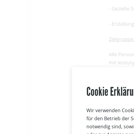
- Gezielte 
- Erstellun
Zielgruppe
Alle Person
mit leistun
Ausbildung
Cookie Erklär
Die Ausbild
Theorie und
herrscht be
Wir verwenden Cookie
für den Betrieb der 
Ausbildung
notwendig sind, sowi