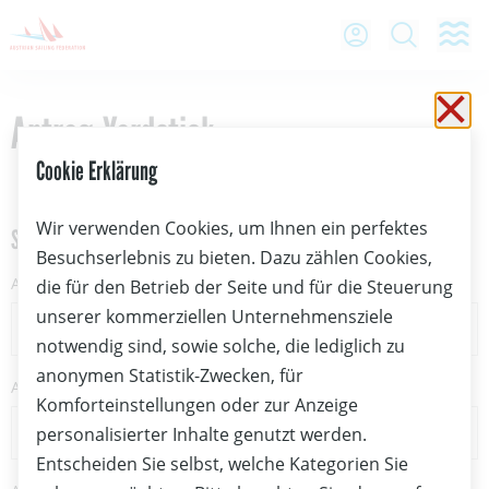
O
Open Lo
Open
Antrag-Yardstick
Sc
Cookie Erklärung
Wir verwenden Cookies, um Ihnen ein perfektes
Step
Besuchserlebnis zu bieten. Dazu zählen Cookies,
Antrag auf Ersteinstufung einer YS-Zahl
die für den Betrieb der Seite und für die Steuerung
unserer kommerziellen Unternehmensziele
notwendig sind, sowie solche, die lediglich zu
anonymen Statistik-Zwecken, für
Antrag auf Veränderung einer besthenden YS-Zahl:
Komforteinstellungen oder zur Anzeige
personalisierter Inhalte genutzt werden.
Entscheiden Sie selbst, welche Kategorien Sie