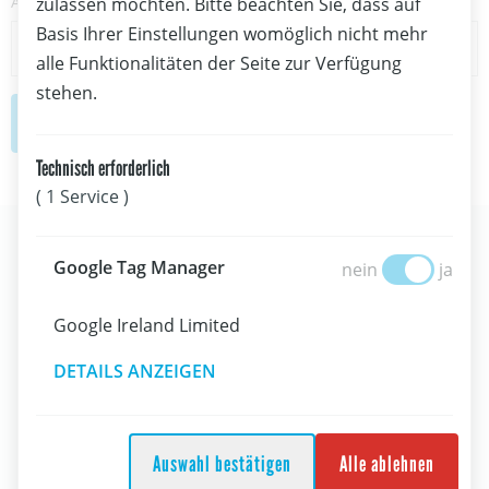
Antrags Datum:
zulassen möchten. Bitte beachten Sie, dass auf
Basis Ihrer Einstellungen womöglich nicht mehr
alle Funktionalitäten der Seite zur Verfügung
stehen.
Next step
Technisch erforderlich
( 1 Service )
Google Tag Manage
Google Tag Manager
nein
ja
Kontakt &
Datenschutz
Impressum
Google Ireland Limited
DETAILS ANZEIGEN
Folgt uns:
Newsletteranmeldung
Auswahl bestätigen
Alle ablehnen